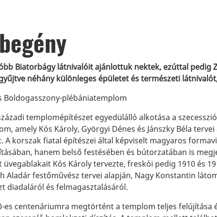
begény
bb Biatorbágy látnivalóit ajánlottuk nektek, ezúttal pedig 
gyűjtve néhány különleges épületet és természeti látnivalót
s Boldogasszony-plébániatemplom
 századi templomépítészet egyedülálló alkotása a szecesszió
om, amely Kós Károly, Györgyi Dénes és Jánszky Béla tervei
. A korszak fiatal építészei által képviselt magyaros forma
kításában, hanem belső festésében és bútorzatában is megje
t üvegablakait Kós Károly tervezte, freskói pedig 1910 és 1
ch Aladár festőművész tervei alapján, Nagy Konstantin láto
t diadaláról és felmagasztalásáról.
-es centenáriumra megtörtént a templom teljes felújítása é