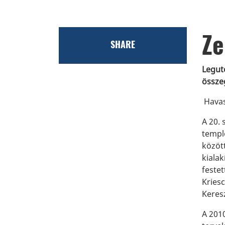
Ze
SHARE
Legutó
össze
Hava
A 20.
templ
között
kiala
festet
Kries
Keresz
A 2010