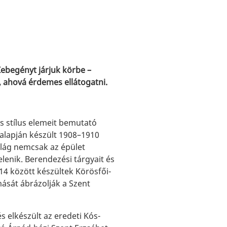
Zebegényt járjuk körbe –
, ahová érdemes ellátogatni.
s stílus elemeit bemutató
 alapján készült 1908–1910
világ nemcsak az épület
lenik. Berendezési tárgyait és
914 között készültek Körösfői-
mását ábrázolják a Szent
s elkészült az eredeti Kós-