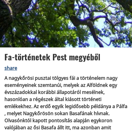
Fa-történetek Pest megyéből
share
A nagykőrösi pusztai tölgyes fái a történelem nagy
eseményeinek szemtanúi, melyek az Alföldnek egy
évszázadokkal korábbi állapotáról mesélnek,
hasonlóan a régészek által kiásott történeti
emlékekhez. Az erdő egyik legidősebb példánya a Pálfa
, melyet Nagykőrösön sokan Basafának hívnak.
Olvasónktól kapott pontosítás alapján egykoron
valójában az ősi Basafa állt itt, ma azonban amit