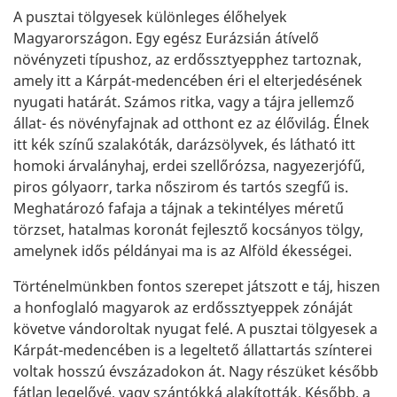
A pusztai tölgyesek különleges élőhelyek
Magyarországon. Egy egész Eurázsián átívelő
növényzeti típushoz, az erdőssztyepphez tartoznak,
amely itt a Kárpát-medencében éri el elterjedésének
nyugati határát. Számos ritka, vagy a tájra jellemző
állat- és növényfajnak ad otthont ez az élővilág. Élnek
itt kék színű szalakóták, darázsölyvek, és látható itt
homoki árvalányhaj, erdei szellőrózsa, nagyezerjófű,
piros gólyaorr, tarka nőszirom és tartós szegfű is.
Meghatározó fafaja a tájnak a tekintélyes méretű
törzset, hatalmas koronát fejlesztő kocsányos tölgy,
amelynek idős példányai ma is az Alföld ékességei.
Történelmünkben fontos szerepet játszott e táj, hiszen
a honfoglaló magyarok az erdőssztyeppek zónáját
követve vándoroltak nyugat felé. A pusztai tölgyesek a
Kárpát-medencében is a legeltető állattartás színterei
voltak hosszú évszázadokon át. Nagy részüket később
fátlan legelővé, vagy szántókká alakították. Később, a