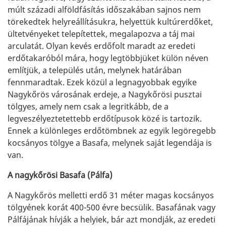
múlt századi alföldfásítás időszakában sajnos nem
törekedtek helyreállításukra, helyettük kultúrerdőket,
ültetvényeket telepítettek, megalapozva a táj mai
arculatát. Olyan kevés erdőfolt maradt az eredeti
erdőtakaróból mára, hogy legtöbbjüket külön néven
említjük, a település után, melynek határában
fennmaradtak. Ezek közül a legnagyobbak egyike
Nagykőrös városának erdeje, a Nagykőrösi pusztai
tölgyes, amely nem csak a legritkább, de a
legveszélyeztetettebb erdőtípusok közé is tartozik.
Ennek a különleges erdőtömbnek az egyik legöregebb
kocsányos tölgye a Basafa, melynek saját legendája is
van.
A nagykőrösi Basafa (Pálfa)
A Nagykőrös melletti erdő 31 méter magas kocsányos
tölgyének korát 400-500 évre becsülik. Basafának vagy
Pálfájának hívják a helyiek, bár azt mondják, az eredeti