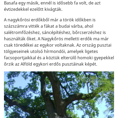
Basafa egy másik, ennél is idősebb fa volt, de azt
évtizedekkel ezelőtt kivágták.
A nagykőrösi erdőkből már a török időkben is
százszámra vitték a fákat a budai várba, ahol
salétromfőzéshez, sáncépítéshez, bőrcserzéshez is
használták őket. A Nagykőrös melletti erdők ma már
csak töredékei az egykor voltaknak. Az ország pusztai
tölgyeseinek utolsó hírmondói, amelyek ligetes
facsoportjaikkal és a köztük elterülő homoki gyepekkel
őrzik az Alföld egykori erdős pusztáinak képét.