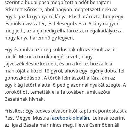
szerint a budai pasa megbízottja adót behajtani
érkezett Kőrösre, ahol nagyon megtetszett neki az
egyik gazda gyönyörű lánya. El is határozta, hogy egy
év múlva visszatér, és feleségül veszi. A lány nagyon
megijedt, az apja pedig elhatározta, megakadályozza,
hogy lánya háremhölgy legyen.
Egy év múlva az öreg koldusnak öltözve kiült az út
mellé. Mikor a török megérkezett, nagy
jajveszékelésbe kezdett, és arra kérte, hozza le a
mankóját a közeli tölgyről, ahová egy legény dobta fel
gonoszkodásból. A török felmászott a fára, ám az
egyik ág letört alatta, ő pedig azonnal nyakát szegte. A
törököt ott temették el a fa tövében, amit azóta
Basafának hívnak.
Frissítés:
Egy kedves olvasónktól kaptunk pontosítást a
Pest Megyei Mustra
facebook-oldalán
. Leírása szerint
az igazi Basafa már nincs meg, illetve Csemőben áll