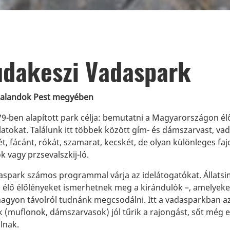
dakeszi Vadaspark
kalandok Pest megyében
79-ben alapított park célja: bemutatni a Magyarországon él
latokat. Találunk itt többek között gím- és dámszarvast, va
, fácánt, rókát, szamarat, kecskét, de olyan különleges fajo
k vagy przsevalszkij-ló.
aspark számos programmal várja az idelátogatókat. Állatsi
 élő élőlényeket ismerhetnek meg a kirándulók –, amelyek
nagyon távolról tudnánk megcsodálni. Itt a vadasparkban az
k (muflonok, dámszarvasok) jól tűrik a rajongást, sőt még 
lnak.