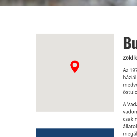
Bu
Zöld 
Az 19
háziál
medvét
őstulo
A Vad
vadon
csak 
állato
megál