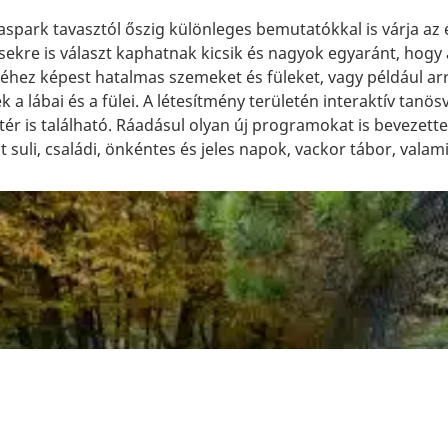
spark tavasztól őszig különleges bemutatókkal is várja az 
sekre is választ kaphatnak kicsik és nagyok egyaránt, hogy 
éhez képest hatalmas szemeket és füleket, vagy például arr
k a lábai és a fülei. A létesítmény területén interaktív tan
tér is található. Ráadásul olyan új programokat is bevezette
at suli, családi, önkéntes és jeles napok, vackor tábor, valami