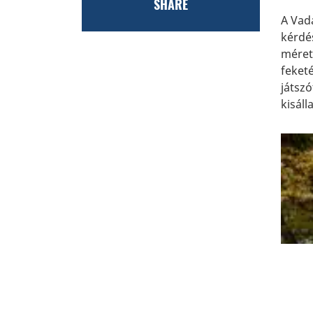
SHARE
A Vada
kérdé
méret
feketé
játszó
kisáll