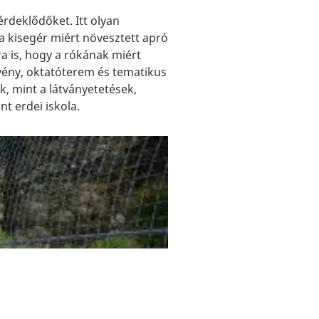
érdeklődőket. Itt olyan
a kisegér miért növesztett apró
a is, hogy a rókának miért
ösvény, oktatóterem és tematikus
k, mint a látványetetések,
nt erdei iskola.