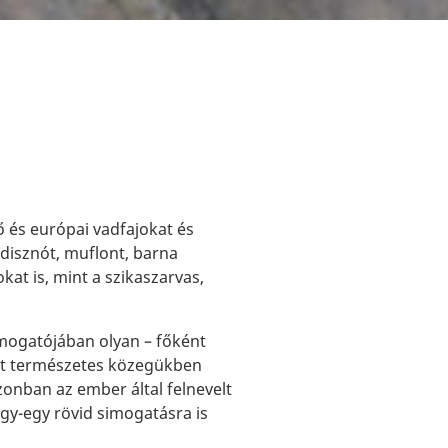
ő és európai vadfajokat és
ddisznót, muflont, barna
kat is, mint a szikaszarvas,
mogatójában olyan – főként
et természetes közegükben
onban az ember által felnevelt
egy-egy rövid simogatásra is