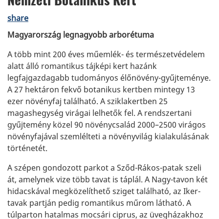
share
Magyarország legnagyobb arborétuma
A több mint 200 éves műemlék- és természetvédelem
alatt álló romantikus tájképi kert hazánk
legfajgazdagabb tudományos élőnövény-gyűjteménye.
A 27 hektáron fekvő botanikus kertben mintegy 13
ezer növényfaj található. A sziklakertben 25
magashegység virágai lelhetők fel. A rendszertani
gyűjtemény közel 90 növénycsalád 2000–2500 virágos
növényfajával szemlélteti a növényvilág kialakulásának
történetét.
A szépen gondozott parkot a Sződ-Rákos-patak szeli
át, amelynek vize több tavat is táplál. A Nagy-tavon két
hidacskával megközelíthető sziget található, az Iker-
tavak partján pedig romantikus műrom látható. A
túlparton hatalmas mocsári ciprus, az üvegházakhoz