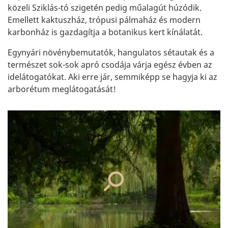
közeli Sziklás-tó szigetén pedig műalagút húzódik.
Emellett kaktuszház, trópusi pálmaház és modern
karbonház is gazdagítja a botanikus kert kínálatát.
Egynyári növénybemutatók, hangulatos sétautak és a
természet sok-sok apró csodája várja egész évben az
idelátogatókat. Aki erre jár, semmiképp se hagyja ki az
arborétum meglátogatását!