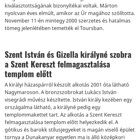
kiválasztottságának bizonyítékai voltak. Márton
nyolcvan éves elmúlt, amikor az Úr magához szólította.
November 11-én mintegy 2000 szerzetes és hatalmas
tömeg jelenlétében temették el Toursban.
Szent István és Gizella királyné szobra
a Szent Kereszt felmagasztalása
templom előtt
A királyi házaspárról készült alkotás 2001 óta látható
Nagymaroson. A bronzszobrokat Lukács István
visegrádi művész készítette. István király kezében egy
országalma látható, a királyné pedig egy
templommakettet tart. Az alkotás a Szent Kereszt
felmagasztalása templom előtt helyezkedik el. A
gótikus és barokk stílusjegyeket is magán viselő épület
tornya a Dunakanyar egyetlen ma is álló középkori