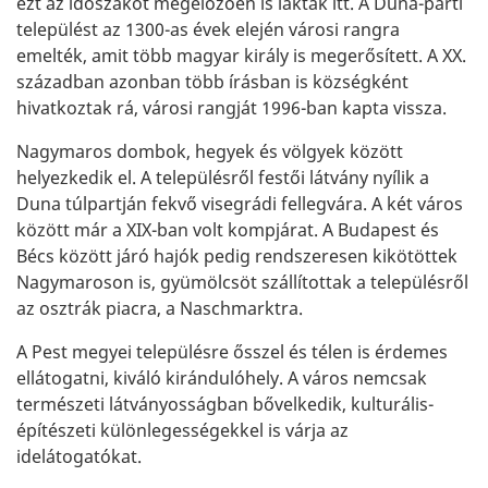
ezt az időszakot megelőzően is laktak itt. A Duna-parti
települést az 1300-as évek elején városi rangra
emelték, amit több magyar király is megerősített. A XX.
században azonban több írásban is községként
hivatkoztak rá, városi rangját 1996-ban kapta vissza.
Nagymaros dombok, hegyek és völgyek között
helyezkedik el. A településről festői látvány nyílik a
Duna túlpartján fekvő visegrádi fellegvára. A két város
között már a XIX-ban volt kompjárat. A Budapest és
Bécs között járó hajók pedig rendszeresen kikötöttek
Nagymaroson is, gyümölcsöt szállítottak a településről
az osztrák piacra, a Naschmarktra.
A Pest megyei településre ősszel és télen is érdemes
ellátogatni, kiváló kirándulóhely. A város nemcsak
természeti látványosságban bővelkedik, kulturális-
építészeti különlegességekkel is várja az
idelátogatókat.