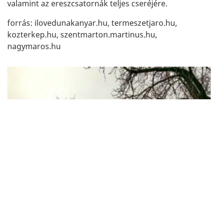
valamint az ereszcsatornák teljes cseréjére.
forrás: ilovedunakanyar.hu, termeszetjaro.hu,
kozterkep.hu, szentmarton.martinus.hu,
nagymaros.hu
LÁTNIVALÓK NAGYMAROSON