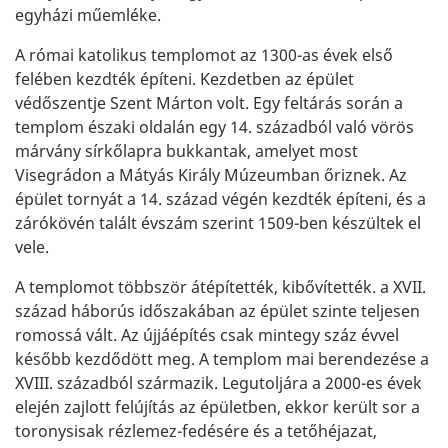
egyházi műemléke.
A római katolikus templomot az 1300-as évek első
felében kezdték építeni. Kezdetben az épület
védőszentje Szent Márton volt. Egy feltárás során a
templom északi oldalán egy 14. századból való vörös
márvány sírkőlapra bukkantak, amelyet most
Visegrádon a Mátyás Király Múzeumban őriznek. Az
épület tornyát a 14. század végén kezdték építeni, és a
zárókövén talált évszám szerint 1509-ben készültek el
vele.
A templomot többször átépítették, kibővítették. a XVII.
század háborús időszakában az épület szinte teljesen
romossá vált. Az újjáépítés csak mintegy száz évvel
később kezdődött meg. A templom mai berendezése a
XVIII. századból származik. Legutoljára a 2000-es évek
elején zajlott felújítás az épületben, ekkor került sor a
toronysisak rézlemez-fedésére és a tetőhéjazat,