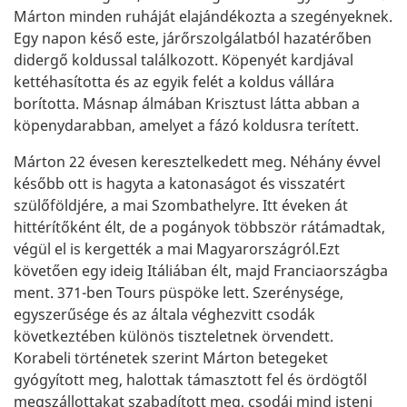
Márton minden ruháját elajándékozta a szegényeknek.
Egy napon késő este, járőrszolgálatból hazatérőben
didergő koldussal találkozott. Köpenyét kardjával
kettéhasította és az egyik felét a koldus vállára
borította. Másnap álmában Krisztust látta abban a
köpenydarabban, amelyet a fázó koldusra terített.
Márton 22 évesen keresztelkedett meg. Néhány évvel
később ott is hagyta a katonaságot és visszatért
szülőföldjére, a mai Szombathelyre. Itt éveken át
hittérítőként élt, de a pogányok többször rátámadtak,
végül el is kergették a mai Magyarországról.Ezt
követően egy ideig Itáliában élt, majd Franciaországba
ment. 371-ben Tours püspöke lett. Szerénysége,
egyszerűsége és az általa véghezvitt csodák
következtében különös tiszteletnek örvendett.
Korabeli történetek szerint Márton betegeket
gyógyított meg, halottak támasztott fel és ördögtől
megszállottakat szabadított meg, csodái mind isteni