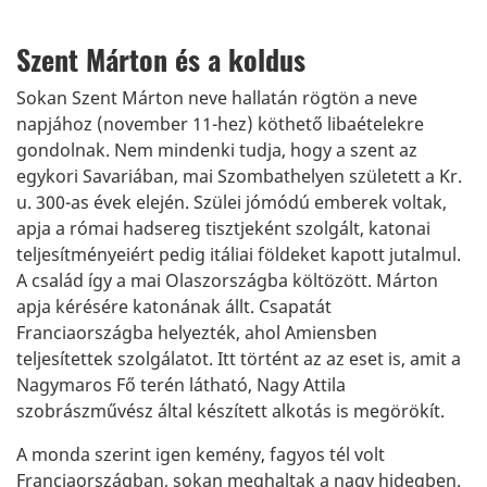
Szent Márton és a koldus
Sokan Szent Márton neve hallatán rögtön a neve
napjához (november 11-hez) köthető libaételekre
gondolnak. Nem mindenki tudja, hogy a szent az
egykori Savariában, mai Szombathelyen született a Kr.
u. 300-as évek elején. Szülei jómódú emberek voltak,
apja a római hadsereg tisztjeként szolgált, katonai
teljesítményeiért pedig itáliai földeket kapott jutalmul.
A család így a mai Olaszországba költözött. Márton
apja kérésére katonának állt. Csapatát
Franciaországba helyezték, ahol Amiensben
teljesítettek szolgálatot. Itt történt az az eset is, amit a
Nagymaros Fő terén látható, Nagy Attila
szobrászművész által készített alkotás is megörökít.
A monda szerint igen kemény, fagyos tél volt
Franciaországban, sokan meghaltak a nagy hidegben.