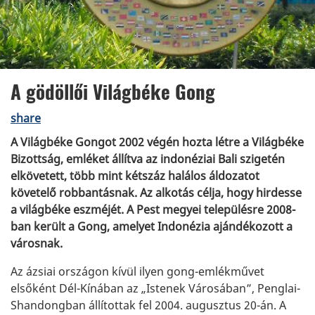
A gödöllői Világbéke Gong
share
A Világbéke Gongot 2002 végén hozta létre a Világbéke
Bizottság, emléket állítva az indonéziai Bali szigetén
elkövetett, több mint kétszáz halálos áldozatot
követelő robbantásnak. Az alkotás célja, hogy hirdesse
a világbéke eszméjét. A Pest megyei településre 2008-
ban került a Gong, amelyet Indonézia ajándékozott a
városnak.
Az ázsiai országon kívül ilyen gong-emlékművet
elsőként Dél-Kínában az „Istenek Városában”, Penglai-
Shandongban állítottak fel 2004. augusztus 20-án. A