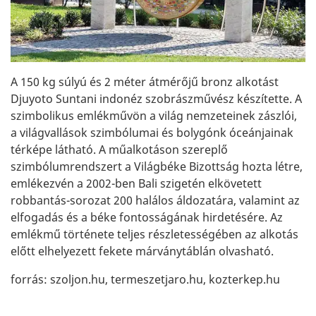
A 150 kg súlyú és 2 méter átmérőjű bronz alkotást
Djuyoto Suntani indonéz szobrászművész készítette. A
szimbolikus emlékművön a világ nemzeteinek zászlói,
a világvallások szimbólumai és bolygónk óceánjainak
térképe látható. A műalkotáson szereplő
szimbólumrendszert a Világbéke Bizottság hozta létre,
emlékezvén a 2002-ben Bali szigetén elkövetett
robbantás-sorozat 200 halálos áldozatára, valamint az
elfogadás és a béke fontosságának hirdetésére. Az
emlékmű története teljes részletességében az alkotás
előtt elhelyezett fekete márványtáblán olvasható.
forrás: szoljon.hu, termeszetjaro.hu, kozterkep.hu