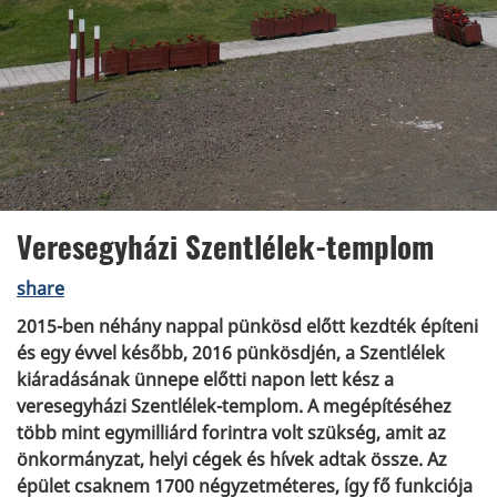
Veresegyházi Szentlélek-templom
share
2015-ben néhány nappal pünkösd előtt kezdték építeni
és egy évvel később, 2016 pünkösdjén, a Szentlélek
kiáradásának ünnepe előtti napon lett kész a
veresegyházi Szentlélek-templom. A megépítéséhez
több mint egymilliárd forintra volt szükség, amit az
önkormányzat, helyi cégek és hívek adtak össze. Az
épület csaknem 1700 négyzetméteres, így fő funkciója