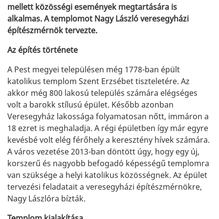
mellett közösségi események megtartására is
alkalmas. A templomot Nagy László veresegyházi
építészmérnök tervezte.
Az építés története
A Pest megyei településen még 1778-ban épült
katolikus templom Szent Erzsébet tiszteletére. Az
akkor még 800 lakosú település számára elégséges
volt a barokk stílusú épület. Később azonban
Veresegyház lakossága folyamatosan nőtt, immáron a
18 ezret is meghaladja. A régi épületben így már egyre
kevésbé volt elég férőhely a keresztény hívek számára.
A város vezetése 2013-ban döntött úgy, hogy egy új,
korszerű és nagyobb befogadó képességű templomra
van szüksége a helyi katolikus közösségnek. Az épület
tervezési feladatait a veresegyházi építészmérnökre,
Nagy Lászlóra bízták.
Templom kialakítása