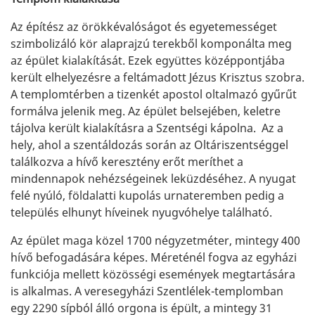
Az építész az örökkévalóságot és egyetemességet
szimbolizáló kör alaprajzú terekből komponálta meg
az épület kialakítását. Ezek együttes középpontjába
került elhelyezésre a feltámadott Jézus Krisztus szobra.
A templomtérben a tizenkét apostol oltalmazó gyűrűt
formálva jelenik meg. Az épület belsejében, keletre
tájolva került kialakításra a Szentségi kápolna. Az a
hely, ahol a szentáldozás során az Oltáriszentséggel
találkozva a hívő keresztény erőt meríthet a
mindennapok nehézségeinek leküzdéséhez. A nyugat
felé nyúló, földalatti kupolás urnateremben pedig a
település elhunyt híveinek nyugvóhelye található.
Az épület maga közel 1700 négyzetméter, mintegy 400
hívő befogadására képes. Méreténél fogva az egyházi
funkciója mellett közösségi események megtartására
is alkalmas. A veresegyházi Szentlélek-templomban
egy 2290 sípból álló orgona is épült, a mintegy 31