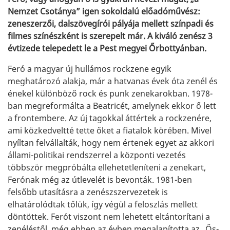
Nemzet Csotánya” igen sokoldalú előadóművész:
zeneszerzői, dalszövegírói pályája mellett színpadi és
filmes színészként is szerepelt már. A kiváló zenész 3
évtizede telepedett le a Pest megyei Őrbottyánban.
Feró a magyar új hullámos rockzene egyik
meghatározó alakja, már a hatvanas évek óta zenél és
énekel különböző rock és punk zenekarokban. 1978-
ban megreformálta a Beatricét, amelynek ekkor ő lett
a frontembere. Az új tagokkal áttértek a rockzenére,
ami közkedveltté tette őket a fiatalok körében. Mivel
nyíltan felvállalták, hogy nem értenek egyet az akkori
állami-politikai rendszerrel a központi vezetés
többször megpróbálta ellehetetleníteni a zenekart,
Ferónak még az útlevelét is bevonták. 1981-ben
felsőbb utasításra a zenészszervezetek is
elhatárolódtak tőlük, így végül a feloszlás mellett
döntöttek. Ferót viszont nem lehetett eltántorítani a
zenéléstől, még ebben az évben megalapította az „Ős-