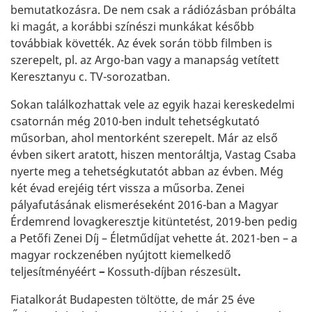
bemutatkozásra. De nem csak a rádiózásban próbálta
ki magát, a korábbi színészi munkákat később
továbbiak követték. Az évek során több filmben is
szerepelt, pl. az Argo-ban vagy a manapság vetített
Keresztanyu c. TV-sorozatban.
Sokan találkozhattak vele az egyik hazai kereskedelmi
csatornán még 2010-ben indult tehetségkutató
műsorban, ahol mentorként szerepelt. Már az első
évben sikert aratott, hiszen mentoráltja, Vastag Csaba
nyerte meg a tehetségkutatót abban az évben. Még
két évad erejéig tért vissza a műsorba. Zenei
pályafutásának elismeréseként 2016-ban a Magyar
Érdemrend lovagkeresztje kitüntetést, 2019-ben pedig
a Petőfi Zenei Díj – Életműdíjat vehette át. 2021-ben – a
magyar rockzenében nyújtott kiemelkedő
teljesítményéért
–
Kossuth-díjban részesült
.
Fiatalkorát Budapesten töltötte, de már 25 éve