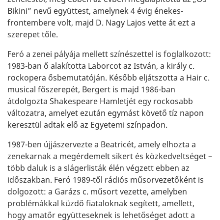
Bikini” nevű együttest, amelynek 4 évig énekes-
frontembere volt, majd D. Nagy Lajos vette át ezt a
szerepet tőle.
Feró a zenei pályája mellett színészettel is foglalkozott:
1983-ban ő alakította Laborcot az István, a király c.
rockopera ősbemutatóján. Később eljátszotta a Hair c.
musical főszerepét, Bergert is majd 1986-ban
átdolgozta Shakespeare Hamletjét egy rockosabb
változatra, amelyet ezután egymást követő tíz napon
keresztül adtak elő az Egyetemi színpadon.
1987-ben újjászervezte a Beatricét, amely elhozta a
zenekarnak a megérdemelt sikert és közkedveltséget –
több daluk is a slágerlisták élén végzett ebben az
időszakban. Feró 1989-től rádiós műsorvezetőként is
dolgozott: a Garázs c. műsort vezette, amelyben
problémákkal küzdő fiataloknak segített, amellett,
hogy amatőr együtteseknek is lehetőséget adott a