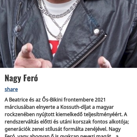
Nagy Feró
share
A Beatrice és az Ős-Bikini frontembere 2021
márciusában elnyerte a Kossuth-díjat a magyar
rockzenében nyújtott kiemelkedő teljesítményéért. A
rendszerváltás előtti és utáni korszak fontos alkotója;
generációk zenei stílusát formálta zenéjével. Nagy
Feró, vagy ahogyan ő is gyakran nevezi magát, „a