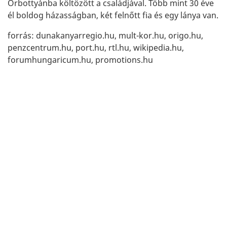
Őrbottyánba költözött a családjával. Több mint 30 éve
él boldog házasságban, két felnőtt fia és egy lánya van.
forrás: dunakanyarregio.hu, mult-kor.hu, origo.hu,
penzcentrum.hu, port.hu, rtl.hu, wikipedia.hu,
forumhungaricum.hu, promotions.hu
TOVÁBBI EMBEREK
IMPRESSZUM
KAPCSOLAT