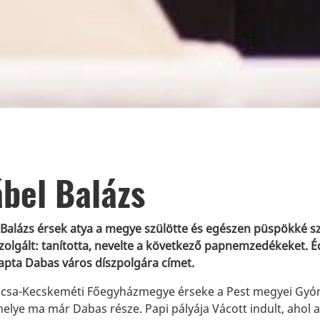
bel Balázs
 Balázs érsek atya a megye szülötte és egészen püspökké sz
 szolgált: tanította, nevelte a következő papnemzedékeket. 
pta Dabas város díszpolgára címet.
ocsa-Kecskeméti Főegyházmegye érseke a Pest megyei Gyón
elye ma már Dabas része. Papi pályája Vácott indult, ahol 