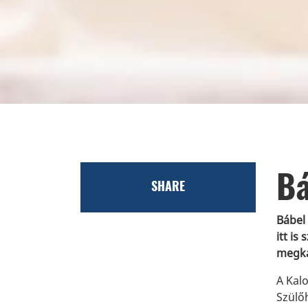
Bá
SHARE
Bábel
itt is
megka
A Kal
Szülőh