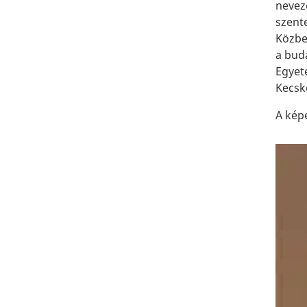
nevez
szent
Közbe
a bud
Egyete
Kecsk
A kép