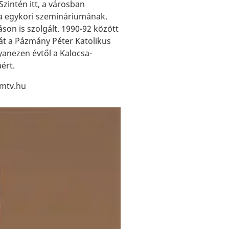
zintén itt, a városban
ra egykori szemináriumának.
on is szolgált. 1990-92 között
át a Pázmány Péter Katolikus
yanezen évtől a Kalocsa-
ért.
umtv.hu