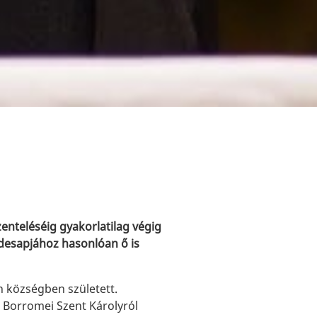
enteléséig gyakorlatilag végig
Édesapjához hasonlóan ő is
 községben született.
a Borromei Szent Károlyról