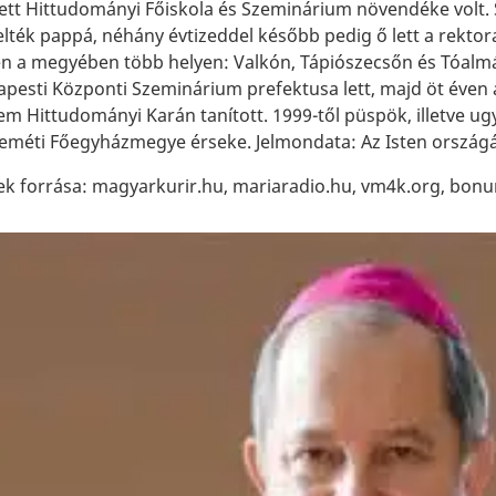
ett Hittudományi Főiskola és Szeminárium növendéke volt. S
elték pappá, néhány évtizeddel később pedig ő lett a rekto
n a megyében több helyen: Valkón, Tápiószecsőn és Tóalmás
apesti Központi Szeminárium prefektusa lett, majd öt éven 
m Hittudományi Karán tanított. 1999-től püspök, illetve ug
eméti Főegyházmegye érseke. Jelmondata: Az Isten országá
ek forrása: magyarkurir.hu, mariaradio.hu, vm4k.org, bon