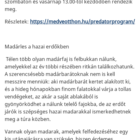
szombaton és vasárnap 13.00-tól kezdődően rendezik
meg.
Részletek:
https://medveotthon.hu/predatorprogram/
Madárles a hazai erdőkben
Télen több olyan madárfaj is felbukkan nálunk,
amelyekkel az év többi részében ritkán találkozhatunk.
A szerencsésebb madárbarátoknak nem is kell
messzire menniük: aki madárbarát kertet alakított ki,
és a hideg hónapokban finom falatokkal várja a tollas
vendégeket, az akár a saját ablakából is
gyönyörködhet a nálunk telelő fajokba, de az erdőt
járók is szépséges hazai madarakkal ismerkedhetnek
meg a túra közben.
Vannak olyan madarak, amelyek felfedezéséhez egy
kis utánajárásra van szükség, hiszen érdemes