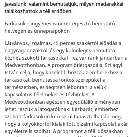
javaslunk, valamint bemutatjuk, milyen madarakkal
találkozhattok a téli erdőben.
Farkasok – ingyenes ismeretterjesztő bemutató
hétvégén és ünnepnapokon
Látványos, izgalmas, 45 perces szakértői előadás a
nagyragadozókról, és egy különleges bemutató
kézhez szokott farkasokkal – ez vár ránk januárban a
Medveotthonban. A program ötletgazdája, Szilágyi
István célja, hogy közelebb hozza az emberekhez a
farkasokat, bemutassa fontos szerepüket a
természetben, és segítsen lebontani a velük
kapcsolatos félelmeket és tévhiteket. A
Medveotthonban egészen egyedülálló élményben
lehet részük a látogatóknak: kézbarát, emberhez
szokott farkasokon keresztül tapasztalhatják meg,
hogy a kölyökkortól kialakított bizalmi kapcsolat akár
egy életre is szólhat. A programot a téli időszakban