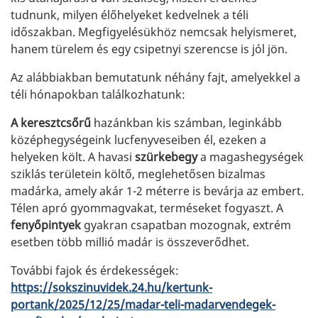
tudnunk, milyen élőhelyeket kedvelnek a téli
időszakban. Megfigyelésükhöz nemcsak helyismeret,
hanem türelem és egy csipetnyi szerencse is jól jön.
Az alábbiakban bemutatunk néhány fajt, amelyekkel a
téli hónapokban találkozhatunk:
A keresztcsőrű
hazánkban kis számban, leginkább
középhegységeink lucfenyveseiben él, ezeken a
helyeken költ. A havasi
szürkebegy
a magashegységek
sziklás területein költő, meglehetősen bizalmas
madárka, amely akár 1-2 méterre is bevárja az embert.
Télen apró gyommagvakat, terméseket fogyaszt. A
fenyőpintyek
gyakran csapatban mozognak, extrém
esetben több millió madár is összeverődhet.
További fajok és érdekességek:
https://sokszinuvidek.24.hu/kertunk-
portank/2025/12/25/madar-teli-madarvendegek-