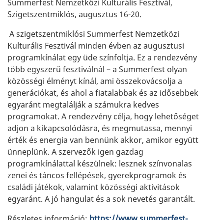
Summerfest Nemzetközi Kulturális Fesztivál,
Szigetszentmiklós, augusztus 16-20.
A szigetszentmiklósi Summerfest Nemzetközi
Kulturális Fesztivál minden évben az augusztusi
programkínálat egy üde színfoltja. Ez a rendezvény
több egyszerű fesztiválnál – a Summerfest olyan
közösségi élményt kínál, ami összekovácsolja a
generációkat, és ahol a fiatalabbak és az idősebbek
egyaránt megtalálják a számukra kedves
programokat. A rendezvény célja, hogy lehetőséget
adjon a kikapcsolódásra, és megmutassa, mennyi
érték és energia van bennünk akkor, amikor együtt
ünneplünk. A szervezők igen gazdag
programkínálattal készülnek: lesznek színvonalas
zenei és táncos fellépések, gyerekprogramok és
családi játékok, valamint közösségi aktivitások
egyaránt. A jó hangulat és a sok nevetés garantált.
Részletes információ:
https://www.summerfest-