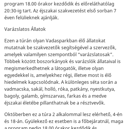
program 18.00 órakor kezdődik és előreláthatólag
20:30-ig tart. Az éjszakai szakvezetést első sorban 7
éven felülieknek ajánlják.
Varázslatos Állatok
Ezen a túrán olyan Vadasparkban élő állatokat
mutatnak be szakvezetők segítségével a szervezők,
amelyek valamilyen szempontból “varázslatosak”.
Többek között boszorkányok és varázslók állataival is
megismerkedhetnek a látogatók, illetve olyan
egyedekkel is, amelyekhez régi, illetve most is élő
hiedelmek kapcsolódnak. A különleges séta során a
vadmacska, sakál, holló, róka, patkány, nyestkutya,
bagoly, galamb, gímszarvas, farkas és a medve
éjszakai életébe pillanthatnak be a résztvevők.
Októberben ez a túra 2 alkalommal lesz elérhető, 4-én
és 18-án. Gyülekező ez esetben is a főbejáratnál, maga
a program pedig 18.00 órakor kezdődik és