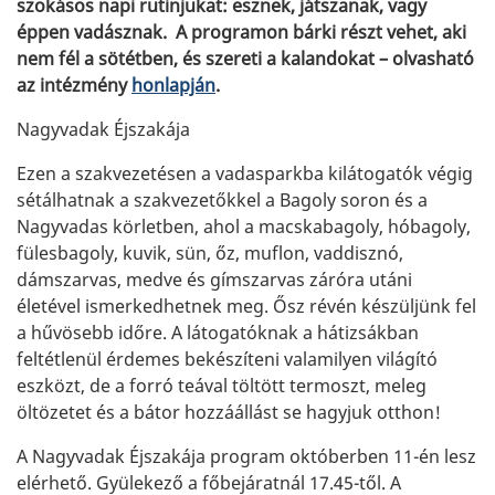
szokásos napi rutinjukat: esznek, játszanak, vagy
éppen vadásznak. A programon bárki részt vehet, aki
nem fél a sötétben, és szereti a kalandokat – olvasható
az intézmény
honlapján
.
Nagyvadak Éjszakája
Ezen a szakvezetésen a vadasparkba kilátogatók végig
sétálhatnak a szakvezetőkkel a Bagoly soron és a
Nagyvadas körletben, ahol a macskabagoly, hóbagoly,
fülesbagoly, kuvik, sün, őz, muflon, vaddisznó,
dámszarvas, medve és gímszarvas záróra utáni
életével ismerkedhetnek meg. Ősz révén készüljünk fel
a hűvösebb időre. A látogatóknak a hátizsákban
feltétlenül érdemes bekészíteni valamilyen világító
eszközt, de a forró teával töltött termoszt, meleg
öltözetet és a bátor hozzáállást se hagyjuk otthon!
A Nagyvadak Éjszakája program októberben 11-én lesz
elérhető. Gyülekező a főbejáratnál 17.45-től. A