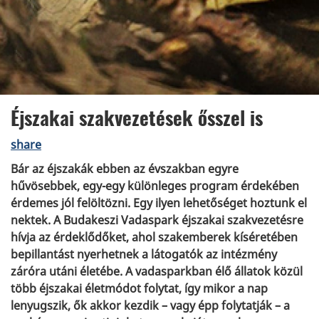
Éjszakai szakvezetések ősszel is
share
Bár az éjszakák ebben az évszakban egyre
hűvösebbek, egy-egy különleges program érdekében
érdemes jól felöltözni. Egy ilyen lehetőséget hoztunk el
nektek. A Budakeszi Vadaspark éjszakai szakvezetésre
hívja az érdeklődőket, ahol szakemberek kíséretében
bepillantást nyerhetnek a látogatók az intézmény
záróra utáni életébe. A vadasparkban élő állatok közül
több éjszakai életmódot folytat, így mikor a nap
lenyugszik, ők akkor kezdik – vagy épp folytatják – a