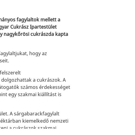
ányos fagylaltok mellett a
yar Cukrász Ipartestület
gy nagykőrösi cukrászda kapta
fagylaltjukat, hogy az
eit.
elszerelt
 dolgozhattak a cukrászok. A
 látogatók számos érdekességet
nt egy szakmai kiállítást is
tület. A sárgabarackfagylalt
rtéktárban kiemelkedő nemzeti
teni a cukrászok szakmai