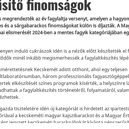
sítő finomságok
is megrendezték az év fagylaltja versenyt, amelyen a hagyom
s és a sárgabarackos finomságokat külön is díjazták. A Mag
ai elismerését 2024-ben a mentes fagyik kategóriájában e
enyen induló cukrászok idén is a nézők előtt készítették el 
lődők minél inkább megismerhessék a fagylaltkészítés lépés
mérettetésnek Kecskemét adott otthont, ahol egy teljesen f
altlaboratóriumban, három professzionális fagyasztógéppel
ertek elkészítését színes programok kísérték, a helyszínre
hattak a fagylaltkészítés történetéről, folyamatáról, valami
zhettek.
gazda tiszteletére idén új kategóriát is hirdetett az ipartes
óriával a kecskeméti magyar kajszibarackot és a Magyar É
ként jegyzett kecskeméti barackpálinkát kívánta népszerűsí