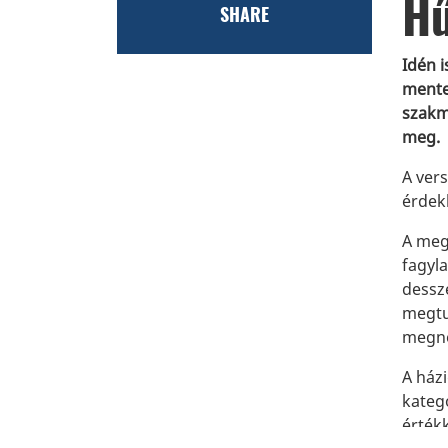
Hű
SHARE
Idén 
mente
szakm
meg.
A vers
érdek
A meg
fagyl
dessz
megtud
megné
A házi
kateg
érték