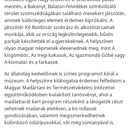
mentén, a Bakonyt, Balaton-felvidéket szimbolizáló
terület szomszédságában található mesekert játszótér,
aminek különleges elemeit érdemes kipróbálni. A
játszótér Kő Boldizsár szobrász és alkotótársainak
munkája, akik az ország legkülönlegesebb, bűvös
parkját készítették el a gyerekeknek. A helyszínen
olyan magyar népmesék elevenednek meg, mint A
kisgömböc, Az iregi kakasok, Az igazmondó Góbé vagy
A kismalac és a farkasok.
Az állatvilág kedvelőinek is színes programot kínál a
múzeum. A helyszínre kilátogatva érdemes felfedezni a
Magyar Madártani és Természetvédelmi Intézettel
együttműködésben kialakított tanösvényt, ahol a
madárbarát kert program részeként a látogatók részt
vehetnek madarak etetésen, a kis tollasok
gondozásában, valamint megismerkedhetnek
különböző odútípusokkal, sőt még süntanyával is.