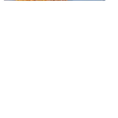
Forrás és további információk: skanzen.hu
IMPRESSZUM
KAPCSOLAT
ADATKEZELÉSI TÁJÉKOZTATÓ