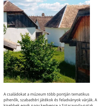
A családokat a múzeum több pontján tematikus
pihenők, szabadtéri játékok és feladványok várják. A
kisebbek egyik nagy kedvence a Sztaravoda-patak