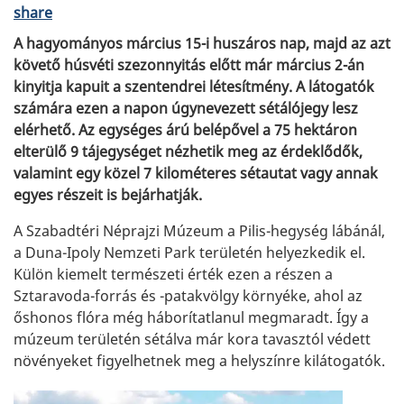
share
A hagyományos március 15-i huszáros nap, majd az azt
követő húsvéti szezonnyitás előtt már március 2-án
kinyitja kapuit a szentendrei létesítmény. A látogatók
számára ezen a napon úgynevezett sétálójegy lesz
elérhető. Az egységes árú belépővel a 75 hektáron
elterülő 9 tájegységet nézhetik meg az érdeklődők,
valamint egy közel 7 kilométeres sétautat vagy annak
egyes részeit is bejárhatják.
A Szabadtéri Néprajzi Múzeum a Pilis-hegység lábánál,
a Duna-Ipoly Nemzeti Park területén helyezkedik el.
Külön kiemelt természeti érték ezen a részen a
Sztaravoda-forrás és -patakvölgy környéke, ahol az
őshonos flóra még háborítatlanul megmaradt. Így a
múzeum területén sétálva már kora tavasztól védett
növényeket figyelhetnek meg a helyszínre kilátogatók.