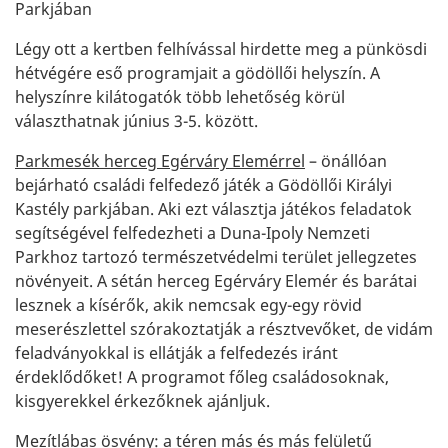
Parkjában
Légy ott a kertben felhívással hirdette meg a pünkösdi
hétvégére eső programjait a gödöllői helyszín. A
helyszínre kilátogatók több lehetőség körül
választhatnak június 3-5. között.
Parkmesék herceg Egérváry Elemérrel
– önállóan
bejárható családi felfedező játék a Gödöllői Királyi
Kastély parkjában. Aki ezt választja játékos feladatok
segítségével felfedezheti a Duna-Ipoly Nemzeti
Parkhoz tartozó természetvédelmi terület jellegzetes
növényeit. A sétán herceg Egérváry Elemér és barátai
lesznek a kísérők, akik nemcsak egy-egy rövid
meserészlettel szórakoztatják a résztvevőket, de vidám
feladványokkal is ellátják a felfedezés iránt
érdeklődőket! A programot főleg családosoknak,
kisgyerekkel érkezőknek ajánljuk.
Mezítlábas ösvény
: a téren más és más felületű