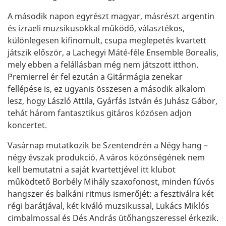
A második napon egyrészt magyar, másrészt argentin
és izraeli muzsikusokkal működő, választékos,
különlegesen kifinomult, csupa meglepetés kvartett
játszik először, a Lachegyi Máté-féle Ensemble Borealis,
mely ebben a felállásban még nem játszott itthon.
Premierrel ér fel ezután a Gitármágia zenekar
fellépése is, ez ugyanis összesen a második alkalom
lesz, hogy László Attila, Gyárfás István és Juhász Gábor,
tehát három fantasztikus gitáros közösen adjon
koncertet.
Vasárnap mutatkozik be Szentendrén a Négy hang –
négy évszak produkció. A város közönségének nem
kell bemutatni a saját kvartettjével itt klubot
működtető Borbély Mihály szaxofonost, minden fúvós
hangszer és balkáni ritmus ismerőjét: a fesztiválra két
régi barátjával, két kiváló muzsikussal, Lukács Miklós
cimbalmossal és Dés András ütőhangszeressel érkezik.