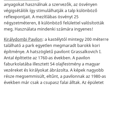
anyagokat használnak a szervezők, az ösvényen
végigsétálók így stimulálhatják a talp különböző
reflexpontjait. A mezítlábas ösvényt 25
négyzetméteren, 8 különböző felülettel valósították
meg. Használata mindenki számára ingyenes!
Királydombi Pavilon
: a kastélytól mintegy 200 méterre
található a park egyetlen megmaradt barokk kori
építménye. A hatszögletű pavilont Grassalkovich I.
Antal építtette az 1760-as években. A pavilon
faburkolatába illesztett 54 olajfestmény a magyar
vezéreket és királyokat ábrázolta. A képek nagyobb
része megsemmisült, eltűnt, a pavilonnak az 1980-as
években már csak a csupasz falai álltak. Az épületet
2002-ben újították fel. A képsorozatot 2004-ben
fotótechnikával reprodukálták, azóta a pavilon
idegenvezetéssel látogatható. A létesítmény önállóan
ingyenesen megtekinthető.