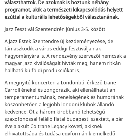
választhattok. De azoknak is hoztunk néhány
programot, akik a természeti kikapcsolódás helyett
ezúttal a kulturális lehetőségekből választanának.
Jazz Fesztivál Szentendrén június 3-5. között
A Jazz Estek Szentendre új kezdeményezése, de
támaszkodik a város eddigi fesztiváljainak
hagyományára is. A rendezvény szervezői nemcsak a
magyar jazz kiválóságait hívták meg, hanem ritkán
hallható külföldi produkciókat is.
A megnyitó koncerten a Londonból érkező Liane
Carroll énekel és zongorázik, aki ellenállhatatlan
temperamentumának, zeneiségének és humorának
köszönhetően a legjobb londoni klubok állandó
kedvence. Őt a három kirobbanó tehetségű
szaxofonossal felálló fiatal budapesti szextett, a pár
éve alakult Coltrane Legacy követi, akiknek
elhivatottsága és tudása egyformán kiemelkedő.