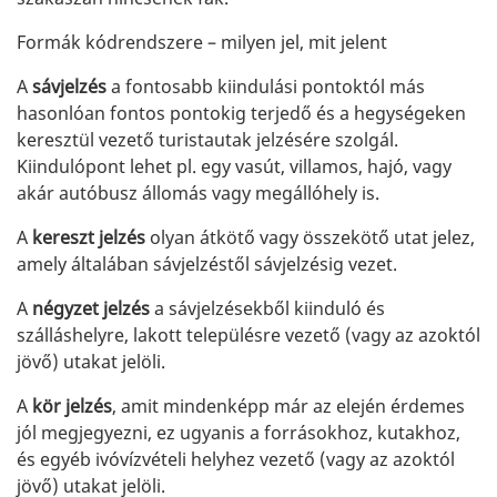
Formák kódrendszere – milyen jel, mit jelent
A
sávjelzés
a fontosabb kiindulási pontoktól más
hasonlóan fontos pontokig terjedő és a hegységeken
keresztül vezető turistautak jelzésére szolgál.
Kiindulópont lehet pl. egy vasút, villamos, hajó, vagy
akár autóbusz állomás vagy megállóhely is.
A
kereszt jelzés
olyan átkötő vagy összekötő utat jelez,
amely általában sávjelzéstől sávjelzésig vezet.
A
négyzet jelzés
a sávjelzésekből kiinduló és
szálláshelyre, lakott településre vezető (vagy az azoktól
jövő) utakat jelöli.
A
kör jelzés
, amit mindenképp már az elején érdemes
jól megjegyezni, ez ugyanis a forrásokhoz, kutakhoz,
és egyéb ivóvízvételi helyhez vezető (vagy az azoktól
jövő) utakat jelöli.