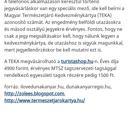
A telefonos alkalmazáson keresztül történő
jegyvásárláskor van egy speciális mező, ide kell beírni a
Magyar Természetjáró Kedvezménykártya (TEKA)
azonosító számát. Az engedmény belföldi utazásokra
és másod osztályú jegyekre érvényes. Fontos, hogy ne
csak a jegy megváltásakor kell, hogy nálunk legyen a
kedvezménykártya, de utazáshoz is vigyük magunkkal,
mert jegyellenőrzéskor be kell mutatni ezt is.
A TEKA megvásárolható a
turistashop.hu
-n. Éves díja
4900 forint, érvényes MTSZ tagszervezeti tagsággal
rendelkező egyesületi tagok részére pedig 1500 Ft.
forrás: ilovedunakanyar.hu, dunakanyarregio.hu,
http://zolees.blogspot.com
,
http://www.termeszetjarokartya.hu/