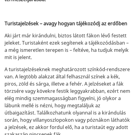
Turistajelzések – avagy hogyan tájékozódj az erdőben
Aki járt már kirándulni, biztos látott fákon lévő festett
jeleket. Turistaként ezek segítenek a tájékozódásban –
a még ismeretlen terepen is – feltéve, ha tudjuk melyik
mit is jelent.
A turistajelzéseknek meghatározott színkód-rendszere
van. A legtöbb alakzat által felhasznál színek a kék,
piros, zöld és sárga, illetve a fehér. A jelzéseket a fák
törzsére vagy kövekre festik leggyakrabban, ezért nem
elég mindig szemmagasságban figyelni, jó olykor a
lábunk mellé is nézni, hogy megtaláljuk az
útbaigazítást. Találkozhatunk olyannal is a kirándulás
során, hogy villanyoszlopokon vagy póznákon láthatók
a jelzések, ez akkor fordul elő, ha a turistaút egy adott
szakaszán nincsenek fák.