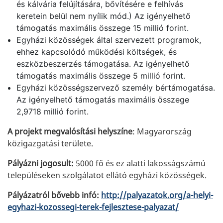
és kálvária felújítására, bővítésére e felhívás
keretein belül nem nyílik mód.) Az igényelhető
támogatás maximális összege 15 millió forint.
Egyházi közösségek által szervezett programok,
ehhez kapcsolódó működési költségek, és
eszközbeszerzés támogatása. Az igényelhető
támogatás maximális összege 5 millió forint.
Egyházi közösségszervező személy bértámogatása.
Az igényelhető támogatás maximális összege
2,9718 millió forint.
A projekt megvalósítási helyszíne
: Magyarország
közigazgatási területe.
Pályázni jogosult:
5000 fő és ez alatti lakosságszámú
településeken szolgálatot ellátó egyházi közösségek.
Pályázatról bővebb infó:
http://palyazatok.org/a-helyi-
egyhazi-kozossegi-terek-fejlesztese-palyazat/