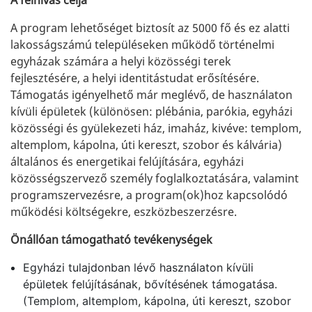
A felhívás célja
A program lehetőséget biztosít az 5000 fő és ez alatti
lakosságszámú településeken működő történelmi
egyházak számára a helyi közösségi terek
fejlesztésére, a helyi identitástudat erősítésére.
Támogatás igényelhető már meglévő, de használaton
kívüli épületek (különösen: plébánia, parókia, egyházi
közösségi és gyülekezeti ház, imaház, kivéve: templom,
altemplom, kápolna, úti kereszt, szobor és kálvária)
általános és energetikai felújítására, egyházi
közösségszervező személy foglalkoztatására, valamint
programszervezésre, a program(ok)hoz kapcsolódó
működési költségekre, eszközbeszerzésre.
Önállóan támogatható tevékenységek
Egyházi tulajdonban lévő használaton kívüli
épületek felújításának, bővítésének támogatása.
(Templom, altemplom, kápolna, úti kereszt, szobor